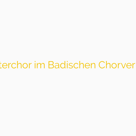
KG-Männerchor Mosba
terchor im Badischen Chorve