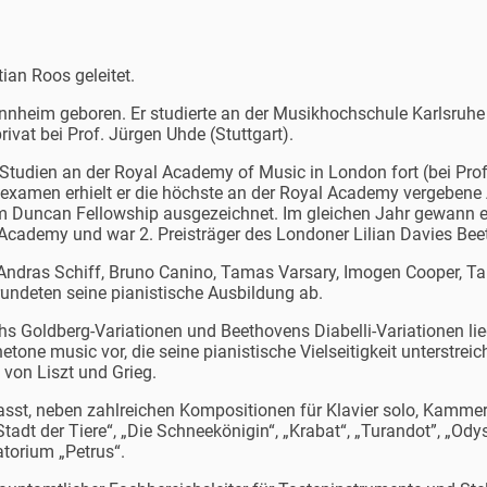
ian Roos geleitet.
nheim geboren. Er studierte an der Musikhochschule Karlsruhe K
vat bei Prof. Jürgen Uhde (Stuttgart).
Studien an der Royal Academy of Music in London fort (bei Prof.
rtexamen erhielt er die höchste an der Royal Academy vergeben
m Duncan Fellowship ausgezeichnet. Im gleichen Jahr gewann e
l Academy und war 2. Preisträger des Londoner Lilian Davies B
i Andras Schiff, Bruno Canino, Tamas Varsary, Imogen Cooper, Ta
 rundeten seine pianistische Ausbildung ab.
 Goldberg-Variationen und Beethovens Diabelli-Variationen lie
etone music vor, die seine pianistische Vielseitigkeit unterstreic
 von Liszt und Grieg.
sst, neben zahlreichen Kompositionen für Klavier solo, Kamme
tadt der Tiere“, „Die Schneekönigin“, „Krabat“, „Turandot”, „O
torium „Petrus“.