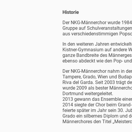
Historie
Der NKG-Männerchor wurde 1984 sp
Gruppe auf Schulveranstaltungen,
aus verschiedenstimmigen Popsong
In den weiteren Jahren entwickel
Kistner-Gymnasium auf andere Weis
ganze Bandbreite des Männergesa
ebenso abdeckt wie den Pop- und
Der NKG-Männerchor nahm in den 
Tampere, Grado, Wien und Budapes
Riva del Garda. Seit 2003 trägt 
wurde 2009 als bester Männerch
Dortmund weitergeleitet.
2013 gewann das Ensemble einen 
2014 siegte der Chor beim Grand
feierte später im Jahr sein 30. 
Grado ein silbernes Diplom und d
Männerchores den Titel „Meisterc