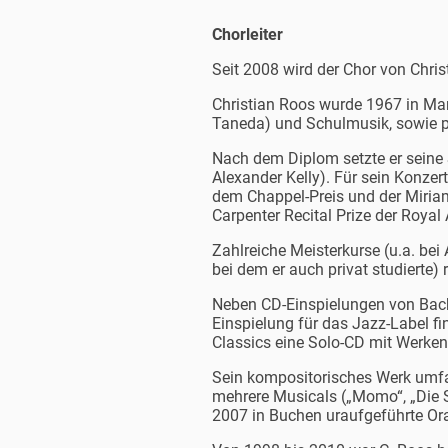
Chorleiter
Seit 2008 wird der Chor von Christ
Christian Roos wurde 1967 in Man
Taneda) und Schulmusik, sowie pri
Nach dem Diplom setzte er seine 
Alexander Kelly). Für sein Konze
dem Chappel-Preis und der Miria
Carpenter Recital Prize der Roya
Zahlreiche Meisterkurse (u.a. be
bei dem er auch privat studierte)
Neben CD-Einspielungen von Bachs
Einspielung für das Jazz-Label fin
Classics eine Solo-CD mit Werken
Sein kompositorisches Werk umfa
mehrere Musicals („Momo“, „Die S
2007 in Buchen uraufgeführte Ora