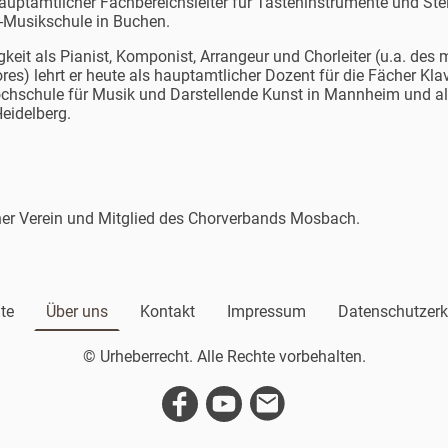
ptamtlicher Fachbereichsleiter für Tasteninstrumente und Stell
-Musikschule in Buchen.
eit als Pianist, Komponist, Arrangeur und Chorleiter (u.a. des 
) lehrt er heute als hauptamtlicher Dozent für die Fächer Kla
Hochschule für Musik und Darstellende Kunst in Mannheim und al
eidelberg.
ener Verein und Mitglied des Chorverbands Mosbach.
ite
Über uns
Kontakt
Impressum
Datenschutzerk
© Urheberrecht. Alle Rechte vorbehalten.