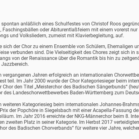
ontan anläßlich eines Schulfestes von Christof Roos gegründet.
 Faschingsbällen oder Abiturentlaßfeiern mit einem vorerst nur
s und Volksliedern, zumeist mit Klavierbegleitung, auf.
te sich der Chor zu einem Ensemble von Schülern, Ehemaligen u
e verbunden sind. Die Vielseitigkeit des Chores zeigt sich in s
ngs von der Renaissance über die Romantik bis hin zu zeitge
 Jazzbereich.
vergangenen Jahren erfolgreich an internationalen Chorwettbew
t teil. Im Jahr 2000 wurde der Chor Kategoriesieger beim inte
der Chor den Titel „Meisterchor des Badischen Sängerbunds“ (he
or des Landeschorwettbewerbes Baden-Württemberg zum Deuts
weiteren Kategoriesieg beim internationalen Johannes-Brahms
-Prix der Popchöre in Siegelsbach mit einer Acapella-Fassung 
Jubiläum. Im Jahr 2016 erreichte der NKG-Männerchor beim 8. Int
en zweiten Platz in seiner Kategorie. Im Herbst 2017 verteidigt
hor des Badischen Chorverbands“ für weitere vier Jahre, welcher