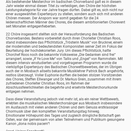
Als bestehender Meisterchor im badischen Chorverband galt es in diesem
Jahr wieder einmal diesen Titel zu verteidigen, den Chöre der höchsten
Leistungskategorie für vier Jahre tragen dürfen. Dabei gilt es, sich nicht nur
einer ausgewählten Expertenjury zu stellen, sondern auch sich mit anderen
Chören messen. Der Ansporn war somit gegeben für die 24
leidenschaftlichen Männer des Chores, die diesem ambitionierten Chorevent
seit Monaten entgegenfieberten.
22 Chöre insgesamt stellten sich der Herausforderung des Badischen
Chorverbandes. Bestens vorbereitet durch ihren Chorleiter Christian Roos,
stand insbesondere das Pflichtstück „Trösterin Musik“ von Bruckner, einem
der modernsten und bedeutendsten Komponisten seiner Zeit im Fokus der
Beurteilung der hochdekorierten Jury. Um dieses Pflichtstück, hatte
Chorchef Roos noch die bekannte Volksweise „Die Gedanken sind frei“
arrangiert, sowie „If Ye Love Me“ von Tallis und „Engel“ von Rammstein. Mit
diesem intensiv einstudierten und vorgetragenen Programm wurde die
vierköpfige Expertenjury des Badischen Chorwettbewerbes, der im Übrigen
auch der in Mosbach allseits bekannte Musiklehrer Patrick Bach angehörte,
restlos überzeugt. Voller Euphorie durften die beiden stolzen Vorsitzenden
des Chores, Steffen Ellwanger und Dr. Markus Grein, zusammen mit ihrem
zufriedenen Chorleiter Christian Roos, im Rahmen der
Abschlussfeierlichkeiten die begehrte und ersehnte Meisterchorurkunde
entgegen nehmen.
Dass diese Veranstaltung jedoch viel mehr ist, als ein reiner Wettbewerb,
erlebten die musikalischen Meisterchorsänger aus Mosbach insbesondere
im Austausch mit vielen anderen Chören und dem Genuss erstklassiger
Chormusik über den kompletten Veranstaltungstag hinweg.
Emotionaler Höhepunkt des Tages und zugleich dringliche Botschaft gen
Osten, war der gemeinsam von allen Teilnehmern und Publikum gesungene
Kanon „dona nobis pacem“!