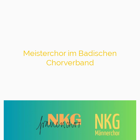
NKG-Männerchor Mosbach
Meisterchor im Badischen
Chorverband