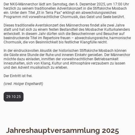
Der NKG-Männerchor lädt am Samstag, den 6. Dezember 2025, um 17:00 Uhr
herzlich zu seinem traditionellen Adventskonzert in die Stiftskirche Mosbach
ein. Unter dem Titel „Et in Terra Pax“ erklingt ein abwechslungsreiches
Programm mit vorweihnachtlicher Chormusik, das Geist und Seele berührt.
Dieses traditionelle Aventskonzert des Männerchores findet alle zwei Jahre
statt und hat sich zu einem festen Bestandteil des Mosbacher Kulturkalenders
entwickelt. In diesem Jahr dürfen sich die Besucherinnen und Besucher auf
beeindruckende Titel im Repertoire freuen – abwechslungsreiche, harmonische
Chormusik, die von Besinnlichkeit bis festlicher Klangfülle reicht.
In der eindrucksvollen Akustik der historischen Stiftskirche Mosbach können
die Gäste eine Stunde der Ruhe und inneren Einkehr genießen. Der Männerchor
möchte dazu einladen, inmitten der vorweihnachtlichen Betriebsamkeit
innezuhalten, sich von Klang, Kultur und Atmosphäre verzaubern zu lassen
und den Advent musikalisch zu erleben.
Der Eintritt ist frei.
(cred. Holger Engelhardt)
29.10.25
Jahreshauptversammlung 2025